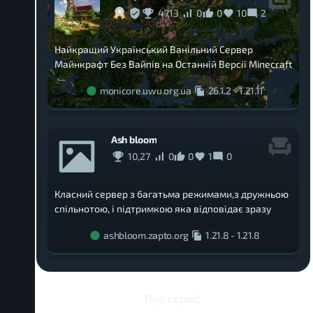
47,13
0
0
10
2
Найкращий Український Ванільний Сервер
Майнкрафт Без Вайпів на Останній Версії Minecraft
monicore.uwu.org.ua
26.1.2
-
1.21.11
Ash bloom
10,27
0
0
1
0
Класний сервер з багатьма режимами,з дружньою
спільнотою, і підтримкою яка відповідає зразу
ashbloom.zapto.org
1.21.8
-
1.21.8
Про сервіс