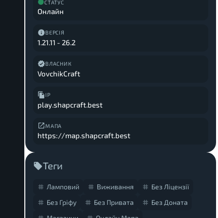
СТАТУС
Онлайн
ВЕРСІЯ
1.21.11
-
26.2
ВЛАСНИК
VovchikCraft
IP
play.shapcraft.best
МАПА
https://map.shapcraft.best
Теги
Ламповий
Виживання
Без Ліцензії
Без Гріфу
Без Привата
Без Доната
Магазини
Онлайн Мапа