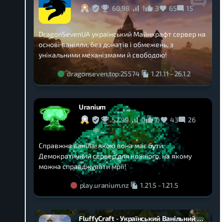
60,98
1
3
65
15
DragonSevenUA український Майнкрафт сервер на
основі ванілли, без донатів і обмежень, з
унікальними механізмами й свободою!
dragonseven.top:25574
1.21.11
-
26.1.2
Uranium
52,99
0
0
43
26
Справжня ваніла, якою вона має бути.
Демократичний сервер для кожного, на якому
можна справджувати мрії!
play.uranium.nz
1.21.5
-
1.21.5
FluffyCraft - Український Ванільний Сервер Майнкрафт Без Вайпів