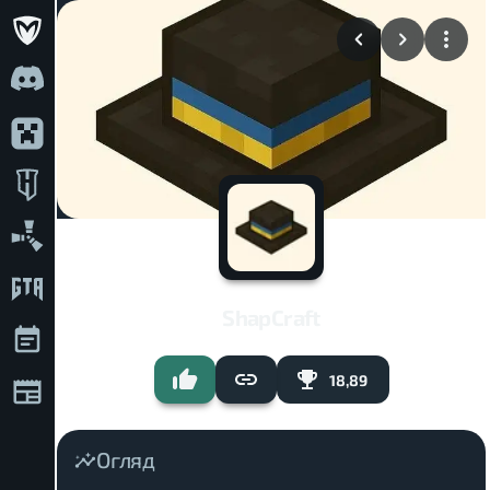
ShapCraft
18,89
Огляд