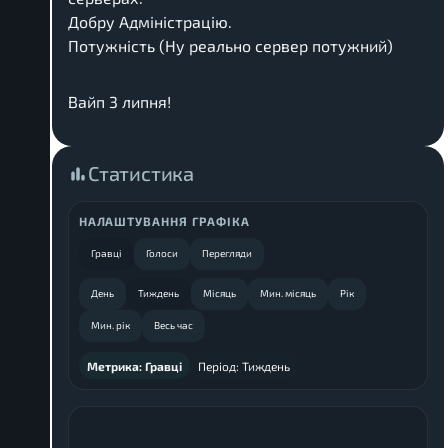
Добру Адміністрацію.
Потужність (Ну реально сервер потужний)
Вайп 3 липня!
Статистика
НАЛАШТУВАННЯ ГРАФІКА
Гравці
Голоси
Перегляди
День
Тиждень
Місяць
Мин. місяць
Рік
Мин. рік
Весь час
Метрика:
Гравці
Період:
Тиждень