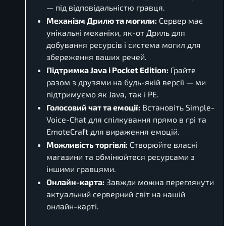
— під відповідальністю гравця.
Механізм Дрилю та могили:
Сервер має
унікальні механіки, як-от Дриль для
добування ресурсів і система могил для
збереження ваших речей.
Підтримка Java і Pocket Edition:
Грайте
разом з друзями на будь-якій версії — ми
підтримуємо як Java, так і PE.
Голосовий чат та емоції:
Встановіть Simple-
Voice-Chat для спілкування прямо в грі та
EmoteCraft для вираження емоцій.
Можливість торгівлі:
Створюйте власні
магазини та обмінюйтеся ресурсами з
іншими гравцями.
Онлайн-карта:
Завжди можна переглянути
актуальний серверний світ на нашій
онлайн-карті.