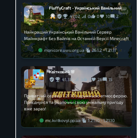
FluffyCraft - Український Ванільний Сервер Майнкрафт Без Вайпів
47,02
0
0
10
2
Найкращий Український Ванільний Сервер
Майнкрафт Без Вайпів на Останній Версії Minecraft
monicore.uwu.org.ua
26.1.2
-
1.21.11
Квітковий 🌸
41,38
3
9
26
15
Приватний сервер 1.21.10 з дружньою атмосферою.
Приєднуйся та розпочни свою унікальну пригоду
вже зараз!
mc.kvitkovyi.pp.ua
1.21.10
-
1.21.10