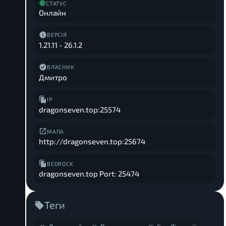
СТАТУС
Онлайн
ВЕРСІЯ
1.21.11
-
26.1.2
ВЛАСНИК
Дмитро
IP
dragonseven.top:25574
МАПА
http://dragonseven.top:25674
BEDROCK
dragonseven.top Port: 25474
Теги