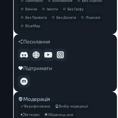
Ламповий
Виживання
Без Ліцензії
Ваніла
Івенти
Без Гріфу
Без Привата
Без Доната
Ліцензія
BlueMap
Посилання
Підтримати
Модерація
Верифіковано
Вибір модерації
Ветеран
Обранець дня