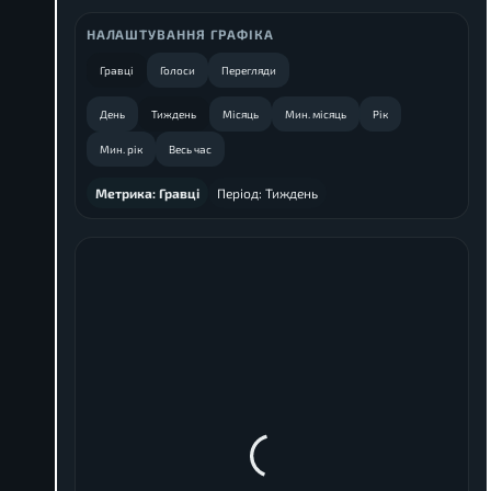
НАЛАШТУВАННЯ ГРАФІКА
Гравці
Голоси
Перегляди
День
Тиждень
Місяць
Мин. місяць
Рік
Мин. рік
Весь час
Метрика:
Гравці
Період:
Тиждень