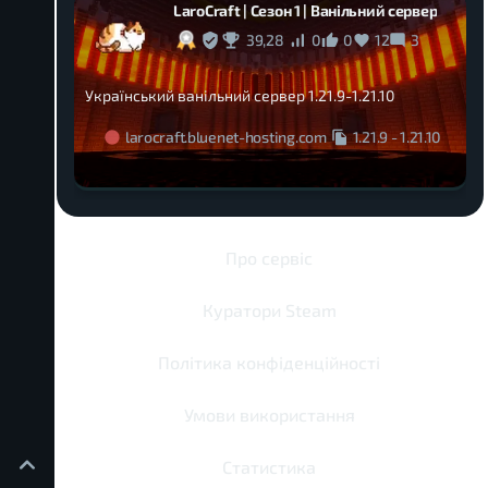
LaroCraft | Cезон 1 | Ванільний сервер
39,28
0
0
12
3
Український ванільний сервер 1.21.9-1.21.10
larocraft.bluenet-hosting.com
1.21.9
-
1.21.10
Про сервіс
Куратори Steam
Політика конфіденційності
Умови використання
Статистика