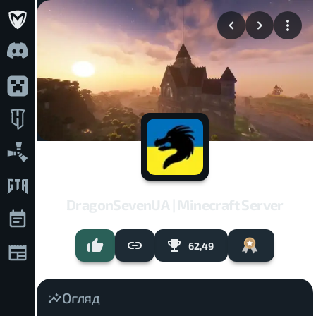
DragonSevenUA | Minecraft Server
62,49
Огляд