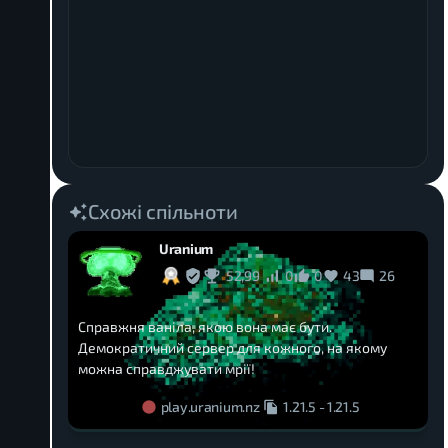
Схожі спільноти
Uranium
52,99
0
0
43
26
Справжня ваніла, якою вона має бути.
Демократичний сервер для кожного, на якому
можна справджувати мрії!
play.uranium.nz
1.21.5
-
1.21.5