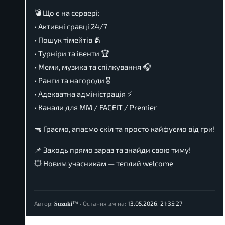
💣 Що є на сервері:
• Активні гравці 24/7
• Пошук тімейтів 🫂
• Турніри та івенти 🏆
• Меми, музика та спілкування 🎧
• Ранги та нагороди 🎖
• Адекватна адміністрація ⚡
• Канали для MM / FACEIT / Premier
🔫 Граємо, апаємо скіл та просто кайфуємо від гри!
📌 Заходь прямо зараз та знайди свою тиму!
💥 Новим учасникам — теплий welcome
Автор:
𝐒𝐮𝐳𝐮𝐤𝐢™
·
Остання зміна:
13.05.2026, 21:35:27