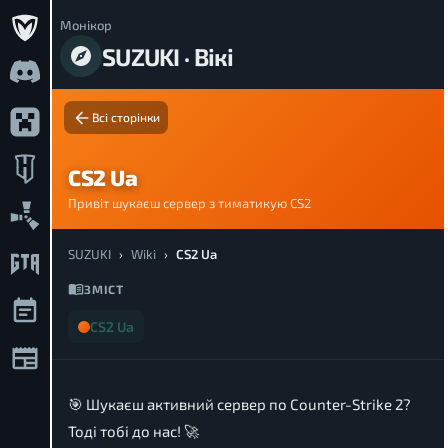
Монікор
SUZUKI · Вікі
Всі сторінки
CS2 Ua
Привіт шукаєш сервер з тиматикую CS2
SUZUKI
›
Wiki
›
CS2 Ua
ЗМІСТ
CS2 Ua
🎯 Шукаєш активний сервер по Counter-Strike 2?
Тоді тобі до нас! 🚀