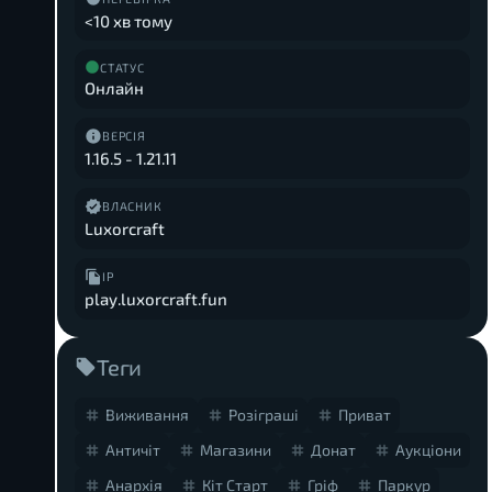
<10 хв тому
СТАТУС
Онлайн
ВЕРСІЯ
1.16.5
-
1.21.11
ВЛАСНИК
Luxorcraft
IP
play.luxorcraft.fun
Теги
Виживання
Розіграші
Приват
Античіт
Магазини
Донат
Аукціони
Анархія
Кіт Старт
Гріф
Паркур