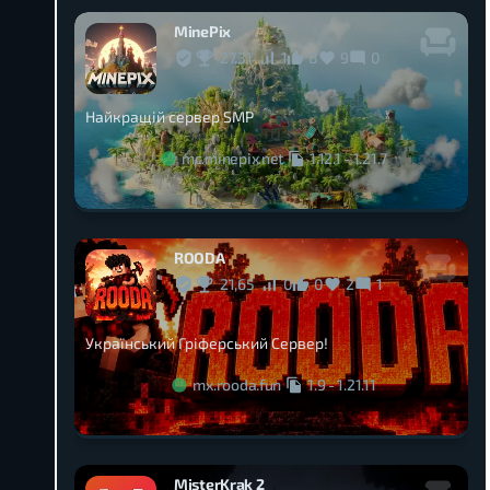
MinePix
27,31
1
8
9
0
Найкращій сервер SMP
mc.minepix.net
1.12.1
-
1.21.7
ROODA
21,65
0
0
2
1
Український Гріферський Сервер!
mx.rooda.fun
1.9
-
1.21.11
MisterKrak 2