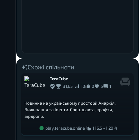
Схожі спільноти
TeraCube
31,65
10
0
5
1
Новинка на українському просторі! Анархія,
Виживання та Івенти. Спец. шахта, крафти,
аірдропи.
play.teracube.online
1.16.5
-
1.20.4