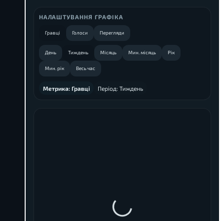
НАЛАШТУВАННЯ ГРАФІКА
Гравці
Голоси
Перегляди
День
Тиждень
Місяць
Мин. місяць
Рік
Мин. рік
Весь час
Метрика:
Гравці
Період:
Тиждень