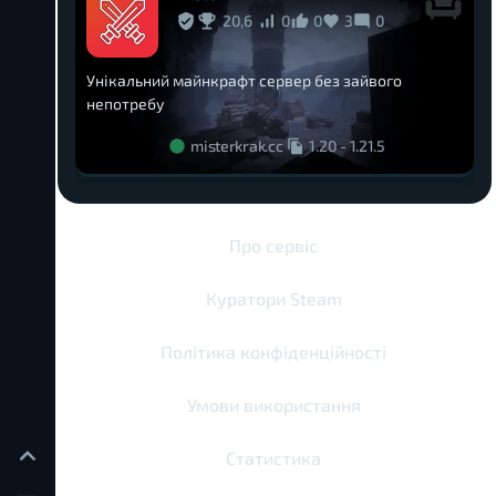
20,6
0
0
3
0
Унікальний майнкрафт сервер без зайвого
непотребу
misterkrak.cc
1.20
-
1.21.5
Про сервіс
Куратори Steam
Політика конфіденційності
Умови використання
Статистика