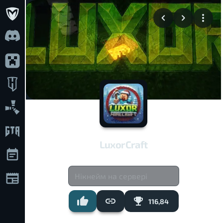
LuxorCraft
116,84