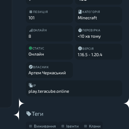
ПОЗИЦІЯ
КАТЕГОРІЯ
101
Minecraft
ОНЛАЙН
ПЕРЕВІРКА
8
<10 хв тому
СТАТУС
ВЕРСІЯ
Онлайн
1.16.5
-
1.20.4
ВЛАСНИК
Артем Черкаський
IP
play.teracube.online
Теги
Виживання
Івенти
Клани