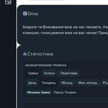
Опис
Анархія та Виживання вже на час чекають. Кас
кланшоп, голосування вже на вас чекає! Приє
Статистика
НАЛАШТУВАННЯ ГРАФІКА
Гравці
Голоси
Перегляди
День
Тиждень
Місяць
Мин. місяць
Рік
Метрика:
Гравці
Період:
Тиждень