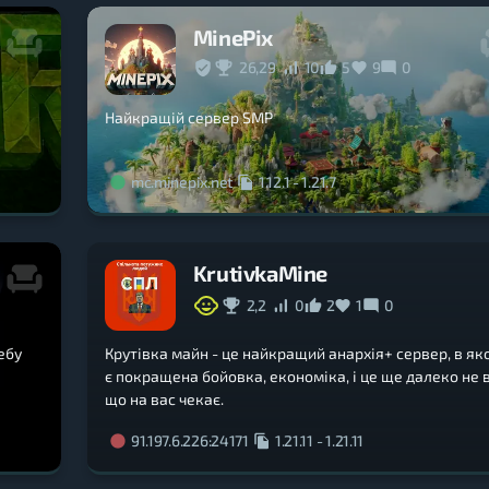
MinePix
26,29
10
5
9
0
Найкращій сервер SMP
mc.minepix.net
1.12.1
-
1.21.7
KrutivkaMine
2,2
0
2
1
0
требу
Крутівка майн - це найкращий анархія+ сервер, в як
є покращена бойовка, економіка, і це ще далеко не в
що на вас чекає.
91.197.6.226:24171
1.21.11
-
1.21.11