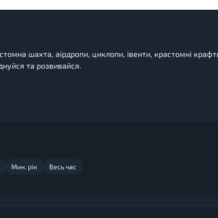
томна шахта, аірдропи, циклопи, івенти, крастомні крафт
днуйся та розвивайся.
Мин. рік
Весь час