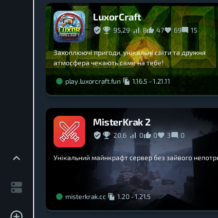
LuxorCraft
95,29
8
47
69
15
Захоплюючі пригоди, унікальні світи та дружня
атмосфера чекають саме на тебе!
play.luxorcraft.fun
1.16.5
-
1.21.11
MisterKrak 2
20,6
0
0
3
0
Унікальний майнкрафт сервер без зайвого непо
misterkrak.cc
1.20
-
1.21.5