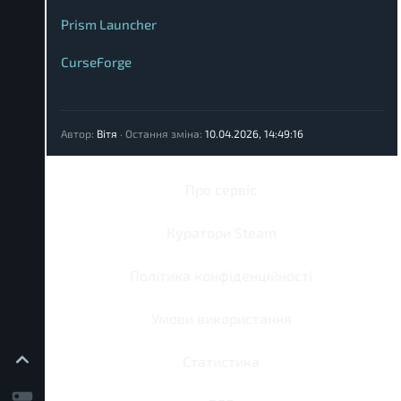
Prism Launcher
CurseForge
Автор:
Вітя
·
Остання зміна:
10.04.2026, 14:49:16
Про сервіс
Куратори Steam
Політика конфіденційності
Умови використання
Статистика