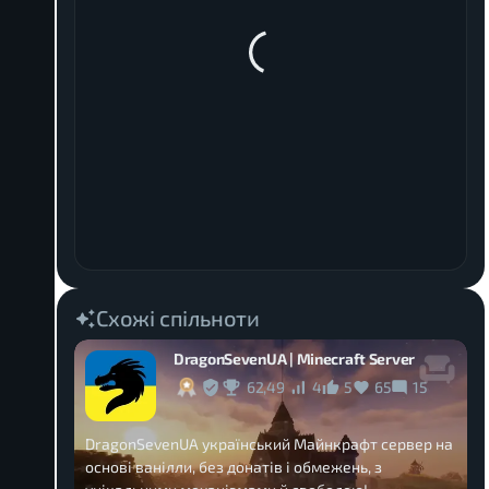
Схожі спільноти
DragonSevenUA | Minecraft Server
62,49
4
5
65
15
DragonSevenUA український Майнкрафт сервер на
основі ванілли, без донатів і обмежень, з