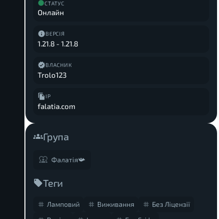
СТАТУС
Онлайн
ВЕРСІЯ
1.21.8
-
1.21.8
ВЛАСНИК
Trolo123
IP
falatia.com
Група
Фалатія📯
Теги
Ламповий
Виживання
Без Ліцензії