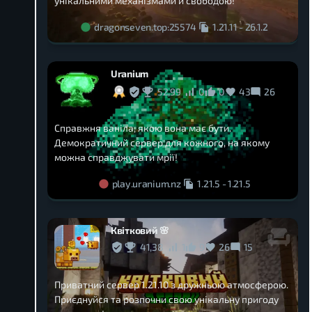
унікальними механізмами й свободою!
dragonseven.top:25574
1.21.11
-
26.1.2
Uranium
52,99
0
0
43
26
Справжня ваніла, якою вона має бути.
Демократичний сервер для кожного, на якому
можна справджувати мрії!
play.uranium.nz
1.21.5
-
1.21.5
Квітковий 🌸
41,38
1
9
26
15
Приватний сервер 1.21.10 з дружньою атмосферою.
Приєднуйся та розпочни свою унікальну пригоду