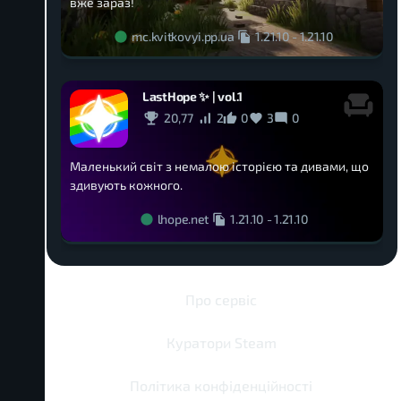
вже зараз!
mc.kvitkovyi.pp.ua
1.21.10
-
1.21.10
LastHope ✨ | vol.1
20,77
2
0
3
0
Маленький світ з немалою історією та дивами, що
здивують кожного.
lhope.net
1.21.10
-
1.21.10
Про сервіс
Куратори Steam
Політика конфіденційності