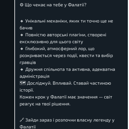
⚙️ Що чекає на тебе у Фалатії?
🔸 Унікальні механіки, яких ти точно ще не
бачив
🔸 Повністю авторські плагіни, створені
ексклюзивно для цього світу
🔸 Глибокий, атмосферний лор, що
розкривається через події, квести та вибір
гравців
🔸 Дружня спільнота та активна, адекватна
адміністрація
🗺️ Досліджуй. Впливай. Ставай частиною
історії.
Кожен крок у Фалатії має значення — світ
реагує на твої рішення.
🔗 Зайди зараз і розпочни власну легенду у
Фалатії