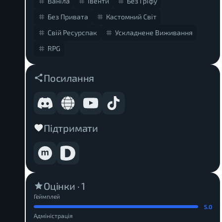
Ваніла
Івенти
Без Гріфу
Без Привата
Кастомний Світ
Свій Ресурспак
Ускладнене Виживання
RPG
Посилання
Підтримати
Оцінки ·
1
Геймплей
5.0
Адміністрація