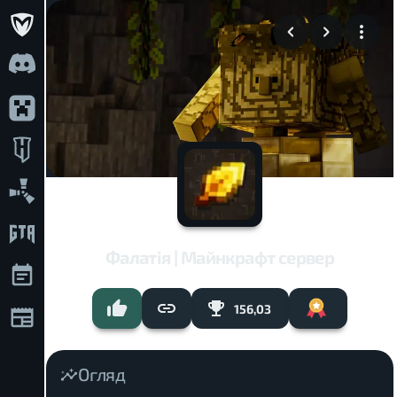
Фалатія | Майнкрафт сервер
156,03
Огляд