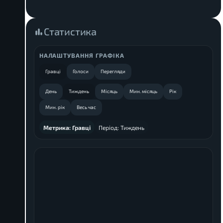
Статистика
НАЛАШТУВАННЯ ГРАФІКА
Гравці
Голоси
Перегляди
День
Тиждень
Місяць
Мин. місяць
Рік
Мин. рік
Весь час
Метрика:
Гравці
Період:
Тиждень