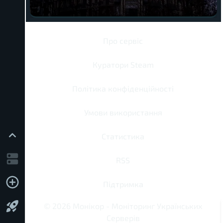
Про сервіс
Куратори Steam
Політика конфіденційності
Умови використання
Статистика
RSS
Підтримка
©
2026
Монікор
-
Моніторинг Українських
Серверів