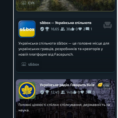
ЄУК
s&box — Українська спільнота
16,65
38
0
2
1
Українська спільнота s&box — це головне місце для
українських гравців, розробників та креаторів у
новій платформі від Facepunch.
s&box
Українське радіо. Говорить Київ
Київ
12,45
148
0
3
0
Головні цінності спілки: спілкування, державність та
наука.