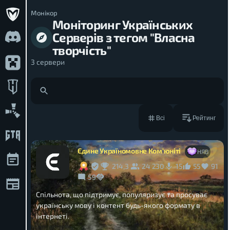
Монікор
Моніторинг Українських
Серверів з тегом "Власна
творчість"
3
сервери
Рейтинг
Всі
Єдине Україномовне Ком'юніті
НЯВ
214,3
24 230
55
91
15
59
Спільнота, що підтримує, популяризує та просуває
українську мову і контент будь-якого формату в
інтернеті.