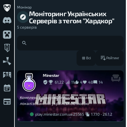
Монікор
Моніторинг Українських
Серверів з тегом "Хардкор"
5
серверів
Рейтинг
Всі
Minestar
61,22
11
4
48
14
Комплекс серверів Minecraft з модами
локалізованими українською мовою
play.minestar.com.ua:25565
1.7.10
-
26.1.2