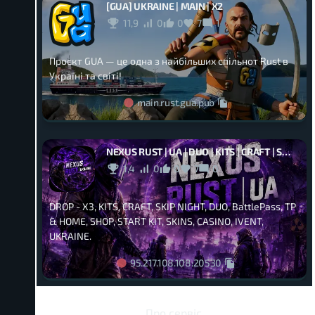
[GUA] UKRAINE | MAIN | X2
11,9
0
0
7
1
Проєкт GUA — це одна з найбільших спільнот Rust в
Україні та світі!
main.rust.gua.pub
NEXUS RUST | UA | DUO | KITS | CRAFT | SKINS | X3 | TP | HOME
1,4
0
0
7
0
DROP - X3, KITS, CRAFT, SKIP NIGHT, DUO, BattlePass, TP
& HOME, SHOP, START KIT, SKINS, CASINO, IVENT,
UKRAINE.
95.217.108.108:20530
Про сервіс