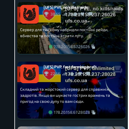
[UFS] PVE, no kills/raids
38,65
20
1
2
1
Сервер для тих кому набридли постійні рейди,
вбивства та постійні втрати луту.
178.20.158.67:26026
[UFS] PVP, fast farming/craft
22,66
7
0
2
0
Складний та жорстокий сервер для справжніх
задротів. Якщо ви шукаєте гострих вражень та
пригод на свою дупу то вам сюди.
178.20.158.67:28028