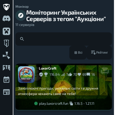
Монікор
Моніторинг Українських
Серверів з тегом "Аукціони"
11
серверів
Рейтинг
Всі
LuxorCraft
116,84
7
70
69
16
Захоплюючі пригоди, унікальні світи та дружня
атмосфера чекають саме на тебе!
play.luxorcraft.fun
1.16.5
-
1.21.11