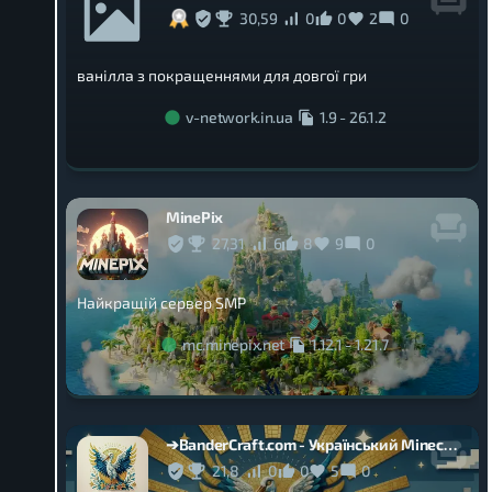
30,59
0
0
2
0
ванілла з покращеннями для довгої гри
v-network.in.ua
1.9
-
26.1.2
MinePix
27,31
6
8
9
0
Найкращій сервер SMP
mc.minepix.net
1.12.1
-
1.21.7
➔BanderCraft.com - Український Minecraft сервер✙
21,8
0
0
5
0