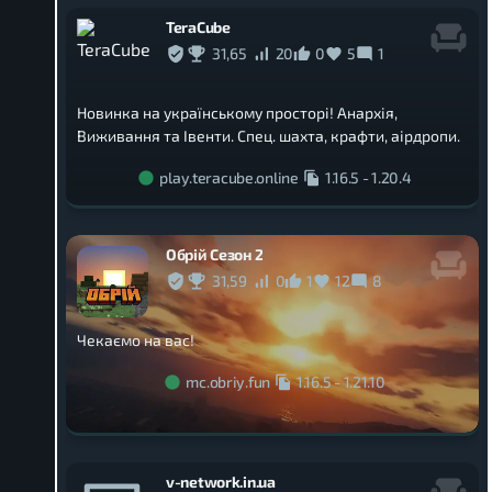
TeraCube
31,65
20
0
5
1
Новинка на українському просторі! Анархія,
Виживання та Івенти. Спец. шахта, крафти, аірдропи.
play.teracube.online
1.16.5
-
1.20.4
Обрій Сезон 2
31,59
0
1
12
8
Чекаємо на вас!
mc.obriy.fun
1.16.5
-
1.21.10
v-network.in.ua