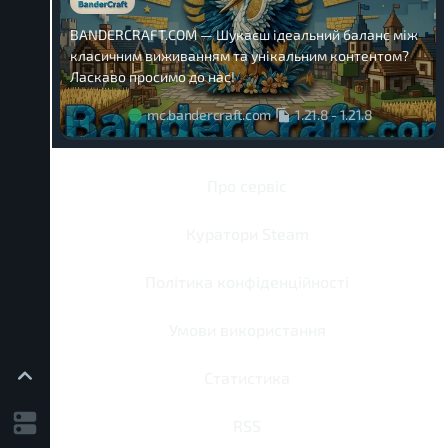
BANDERCRAFT.COM — Шукаєш ідеальний баланс між
класичним виживанням та унікальним контентом?
Ласкаво просимо до нас!
mc.bandercraft.com
1.21.8
-
1.21.8
Про сервіс
Куратори Steam
Політика конфіденційності
Умови використання
Статистика
RSS