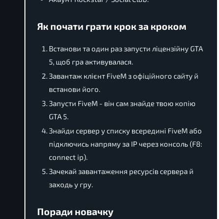
Як почати грати крок за кроком
Встанови та один раз запусти ліцензійну GTA
5, щоб гра активувалася.
Завантаж клієнт FiveM з офіційного сайту й
встанови його.
Запусти FiveM - він сам знайде твою копію
GTA 5.
Знайди сервер у списку всередині FiveM або
підключись напряму за IP через консоль (F8:
connect ip).
Зачекай завантаження ресурсів сервера й
заходь у гру.
Поради новачку