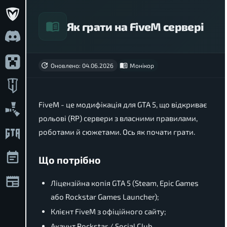
Як грати на FiveM сервері
Оновлено: 04.06.2026
Монікор
FiveM - це модифікація для GTA 5, що відкриває
рольові (RP) сервери з власними правилами,
роботами й сюжетами. Ось як почати грати.
Що потрібно
Ліцензійна копія GTA 5 (Steam, Epic Games
або Rockstar Games Launcher);
Клієнт FiveM з офіційного сайту;
Акаунт Rockstar / Social Club.