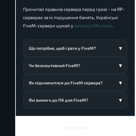
Прочитай правила сервера перед грою - на RP-
серверах за їх порушення банять. Українські
FiveM-сервери шукай у
каталозі Монікор
.
Що потрібно, щоб грати у FiveM?
Чи безкоштовний FiveM?
Як підключитися до FiveM сервера?
Які вимоги до ПК для FiveM?
Про сервіс