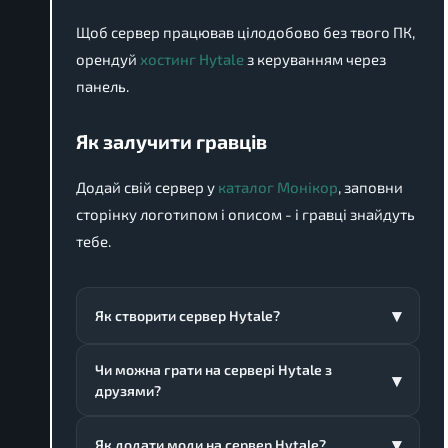
Щоб сервер працював цілодобово без твого ПК,
орендуй
хостинг Hytale
з керуванням через
панель.
Як залучити гравців
Додай свій сервер у
каталог Монікор
, заповни
сторінку логотипом і описом - і гравці знайдуть
тебе.
Як створити сервер Hytale?
Чи можна грати на сервері Hytale з
друзями?
Як додати моди на сервер Hytale?