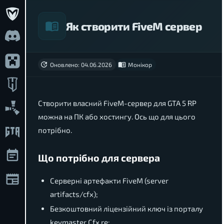
Як створити FiveM сервер
Оновлено: 04.06.2026
Монікор
Створити власний FiveM-сервер для GTA 5 RP
можна на ПК або хостингу. Ось що для цього
потрібно.
Що потрібно для сервера
Серверні артефакти FiveM (server
artifacts/cfx);
Безкоштовний ліцензійний ключ із порталу
keymaster Cfx.re;