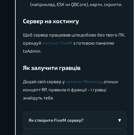
(наприклад, ESX чи QBCore), карти, скрипти.
Сервер на хостингу
Щоб сервер працював цілодобово без твого ПК,
орендуй
хостинг FiveM
з готовою панеллю
txAdmin.
Як залучити гравців
Додай свій сервер у
каталог Монікор
, опиши
концепт RP, правила й фракції - і гравці
знайдуть тебе.
Як створити FiveM сервер?