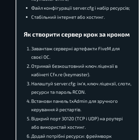
Файл конфігурації server.cfg і набір ресурсів;
Стабільний інтернет або хостинг.
Як створити сервер крок за кроком
Завантаж серверні артефакти FiveM для
своєї ОС.
Отримай безкоштовний ключ ліцензії в
кабінеті Cfx.re (keymaster).
Налаштуй server.cfg: ім'я, ключ ліцензії, слоти,
ресурси та пароль RCON.
Встанови панель txAdmin для зручного
керування й рестартів.
Відкрий порт 30120 (TCP і UDP) на роутері
або використай хостинг.
Додай потрібні ресурси: фреймворк