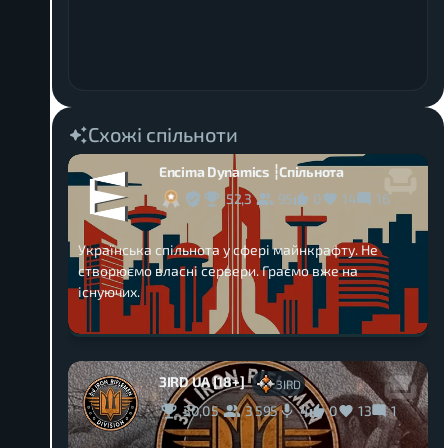
Схожі спільноти
Encima Dynamics ┆Спільнота
52,3
95
0
14
16
Українська спільнота у сфері майнкрафту. Не
створюємо власні сервери. Граємо вже на
існуючих.
3IRD UA [18+]
3IRD
30,05
3 595
0
13
1
4