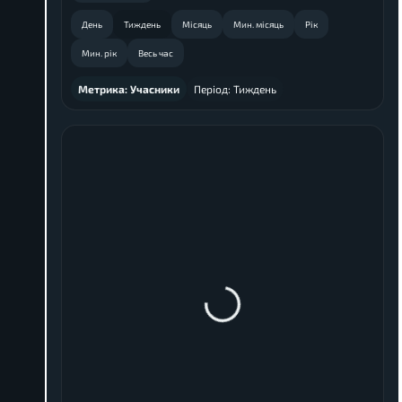
День
Тиждень
Місяць
Мин. місяць
Рік
Мин. рік
Весь час
Метрика:
Учасники
Період:
Тиждень