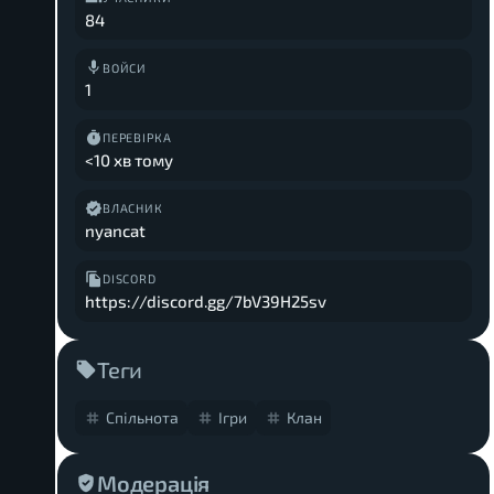
84
ВОЙСИ
1
ПЕРЕВІРКА
<10 хв тому
ВЛАСНИК
nyancat
DISCORD
https://discord.gg/7bV39H25sv
Теги
Спільнота
Ігри
Клан
Модерація