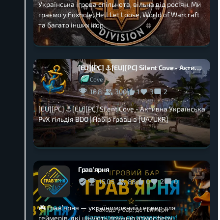
Українська ігрова спільнота, вільна від росіян. Ми
граємо у Foxhole, Hell Let Loose, World of Warcraft
та багато інших ігор.
[EU][PC] ⚓[EU][PC] Silent Cove - Активна Українська PvX гільдія
Cove
16,8
300
1
3
2
[EU][PC] ⚓[EU][PC] Silent Cove - Активна Українська
PvX гільдія BDO | Набір гравців [UA/UKR]
Грав'ярня
15,05
88
0
2
0
🎮 Грав’ярня — україномовний сервер для
геймерів, які цінують дружню атмосферу,