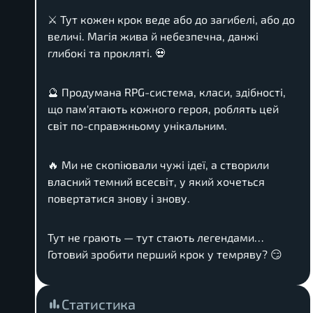
⚔️ Тут кожен крок веде або до загибелі, або до
величі. Магія жива й небезпечна, данжі
глибокі та прокляті. 💀
🔮 Продумана RPG-система, класи, здібності,
що пам'ятають кожного героя, роблять цей
світ по-справжньому унікальним.
🔥 Ми не скопіювали чужі ідеї, а створили
власний темний всесвіт, у який хочеться
повертатися знову і знову.
Тут не грають — тут стають легендами…
Готовий зробити перший крок у темряву? 😏
Статистика