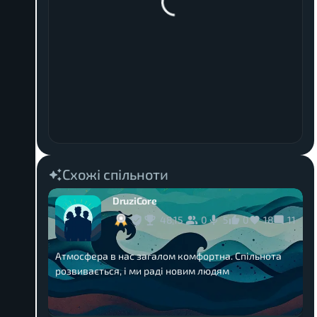
Схожі спільноти
DruziCore
48,15
0
0
18
11
5
Атмосфера в нас загалом комфортна. Спільнота
розвивається, і ми раді новим людям