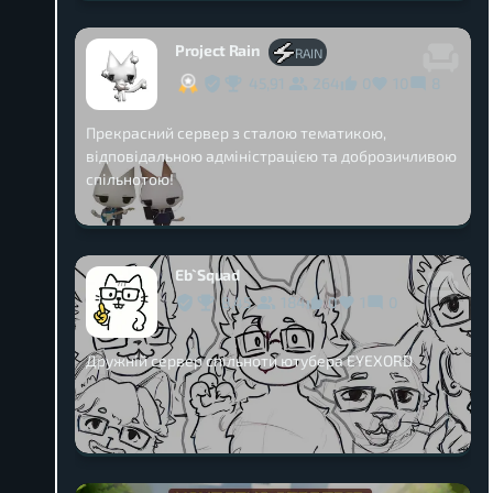
Project Rain
RAIN
45,91
264
0
10
8
Прекрасний сервер з сталою тематикою,
відповідальною адміністрацією та доброзичливою
спільнотою!
Eb`Squad
8,45
184
0
1
0
Дружній сервер спільноти ютубера EYEXORD