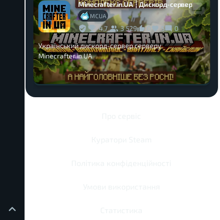
Minecrafter.in.UA ┆ Дискорд-сервер
MCUA
4,7
3 529
0
5
0
Український дискорд-сервер серверу
Minecrafter.in.UA
Про сервіс
Куратори Steam
Політика конфіденційності
Умови використання
Статистика