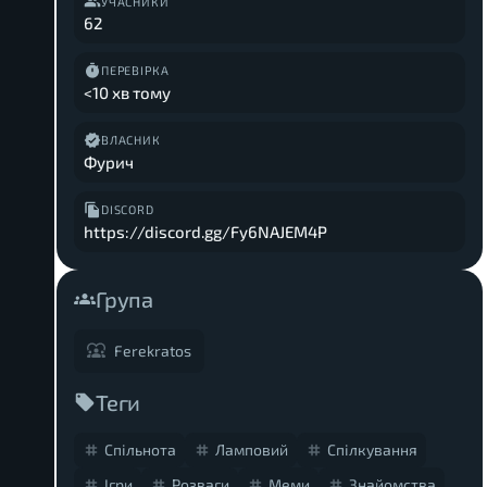
УЧАСНИКИ
62
ПЕРЕВІРКА
<10 хв тому
ВЛАСНИК
Фурич
DISCORD
https://discord.gg/Fy6NAJEM4P
Група
Ferekratos
Теги
Спільнота
Ламповий
Спілкування
Ігри
Розваги
Меми
Знайомства