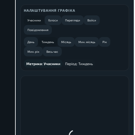
НАЛАШТУВАННЯ ГРАФІКА
Учасники
Голоси
Перегляди
Войси
Повідомлення
День
Тиждень
Місяць
Мин. місяць
Рік
Мин. рік
Весь час
Метрика:
Учасники
Період:
Тиждень