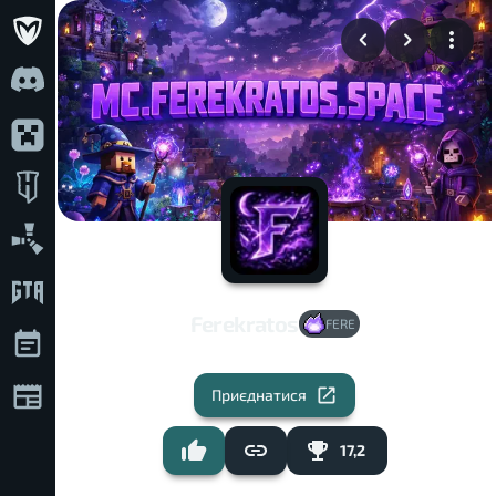
Ferekratos
FERE
Приєднатися
17,2