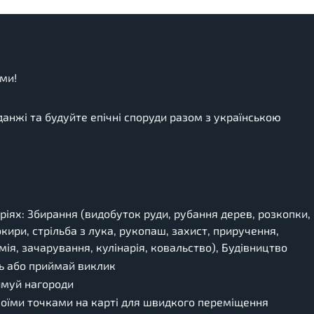
ями!
данжі та будуйте епічні споруди разом з українською
ріях: Збирання (видобуток руди, рубання дерев, розкопки,
кири, стрільба з лука, рукопаш, захист, приручення,
мія, зачарування, кулінарія, ковальство), Будівництво
ль або приймай виклик
имуй нагороди
своїми точками на карті для швидкого переміщення