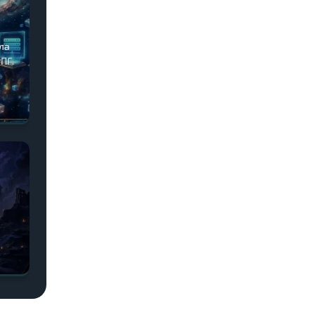
ила
ПГ.