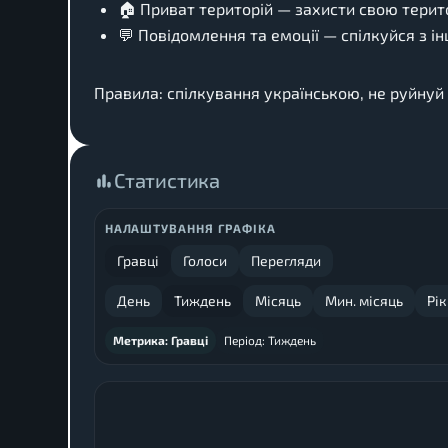
🏠 Приват територій — захисти свою терито
💬 Повідомлення та емоції — спілкуйся з 
Правила: спілкування українською, не руйнуй 
Статистика
НАЛАШТУВАННЯ ГРАФІКА
Гравці
Голоси
Перегляди
День
Тиждень
Місяць
Мин. місяць
Рік
Метрика:
Гравці
Період:
Тиждень