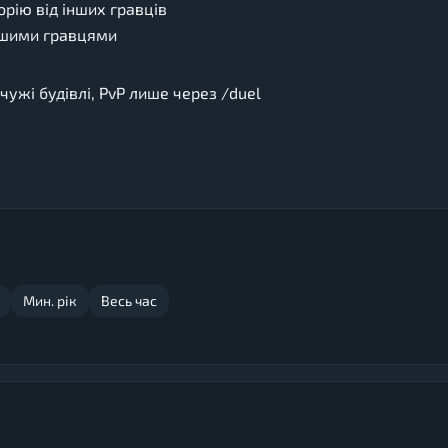
рію від інших гравців
іншими гравцями
чужі будівлі, PvP лише через /duel
Мин. рік
Весь час