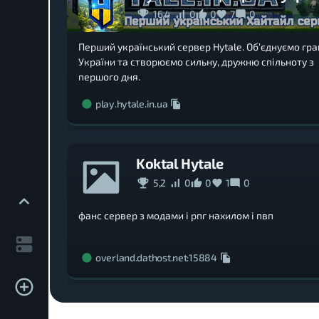
16,4
0
0
7
0
Перший український сервер Hytale. Обʼєднуємо гра
України та створюємо сильну, дружню спільноту з
першого дня.
play.hytale.in.ua
Koktal Hytale
5,2
0
0
1
0
фанс сервер з модами і рпг нахилом і пвп
overland.dathost.net:15884