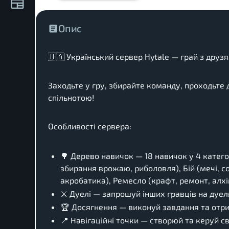
Опис
🇺🇦 Український сервер Hytale — грай з друз
Заходьте у гру, збирайте команду, проходьте 
спільнотою!
Особливості сервера:
🌳 Дерево навичок — 18 навичок у 4 катего
збирання врожаю, риболовля), Бій (мечі, со
акробатика), Ремесло (крафт, ремонт, алхі
⚔️ Дуелі — запрошуй інших гравців на дуе
🏆 Досягнення — виконуй завдання та отр
📍 Навігаційні точки — створюй та керуй 