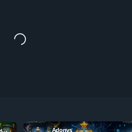
Hytale.in.UA | Перший український сервер Хайтейл
Adonys