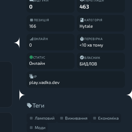
ВІДГУКИ
ПЕРЕГЛЯДИ
0
463
ПОЗИЦІЯ
КАТЕГОРІЯ
166
Hytale
ОНЛАЙН
ПЕРЕВІРКА
0
<10 хв тому
СТАТУС
ВЛАСНИК
Онлайн
БИДЛОВ
IP
play.vadko.dev
Теги
Ламповий
Виживання
Економіка
Моди