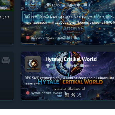
12,45
0
0
6
1
вців з
ADONYS Темне MMO-фентезі у світі Hytale. Світ, де с
не видається — її здобувають. Поринь у рівень ММО Р
play.adonys.com.ua:23186
Hytale | Critikal World
0,4
0
0
2
0
RPG SMP сервер з дружньою атмосферою і цікавими
івентами.
hytale.critikal.world