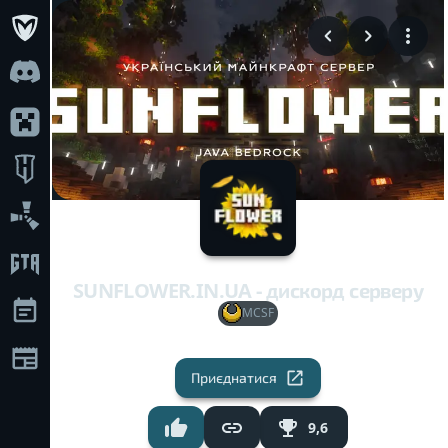
SUNFLOWER.IN.UA - дискорд серверу
MCSF
Приєднатися
9,6