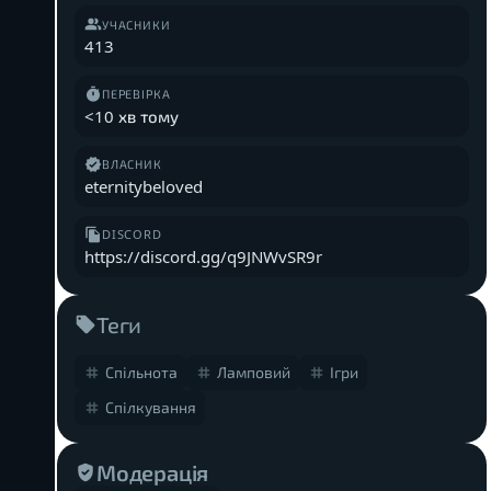
УЧАСНИКИ
413
ПЕРЕВІРКА
<10 хв тому
ВЛАСНИК
eternitybeloved
DISCORD
https://discord.gg/q9JNWvSR9r
Теги
Спільнота
Ламповий
Ігри
Спілкування
Модерація