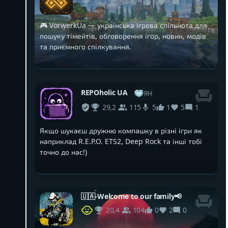
39,3
54
5
5
0
1
🎮 VorwerkUa — українська ігрова спільнота для
пошуку тімейтів, обговорення ігор, новин, модів
та приємного спілкування.
REPOholic UA
RH
29,2
115
1
5
1
5
Якщо шукаєш дружню компашку в різні ігри як
наприклад R.E.P.O. ETS2, Deep Rock та інші тобі
точно до нас!)
🇺🇦-Welcome to our family📢
20,4
104
0
2
0