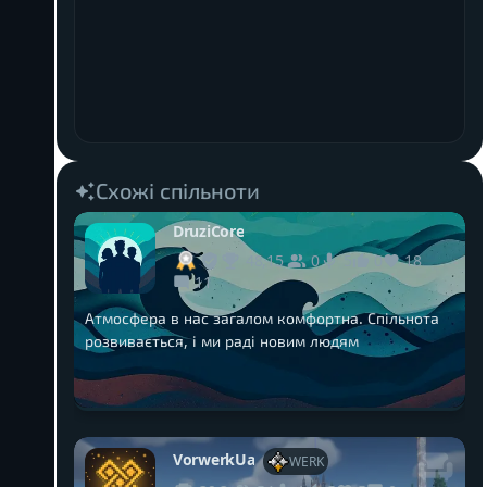
Схожі спільноти
DruziCore
48,15
0
0
18
5
11
Атмосфера в нас загалом комфортна. Спільнота
розвивається, і ми раді новим людям
VorwerkUa
WERK