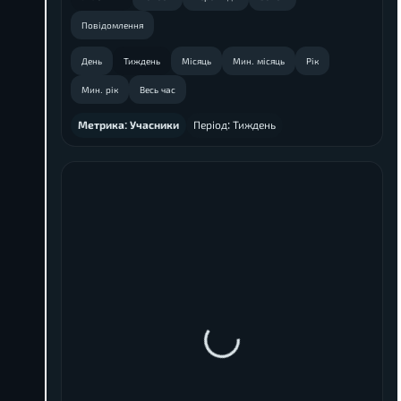
Повідомлення
День
Тиждень
Місяць
Мин. місяць
Рік
Мин. рік
Весь час
Метрика:
Учасники
Період:
Тиждень