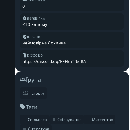
0
ПЕРЕВІРКА
<10 хв тому
ВЛАСНИК
неймовірна Лохинка
DISCORD
https://discord.gg/kFHmTRvfRA
Група
історія
Теги
Спільнота
Спілкування
Мистецтво
Література