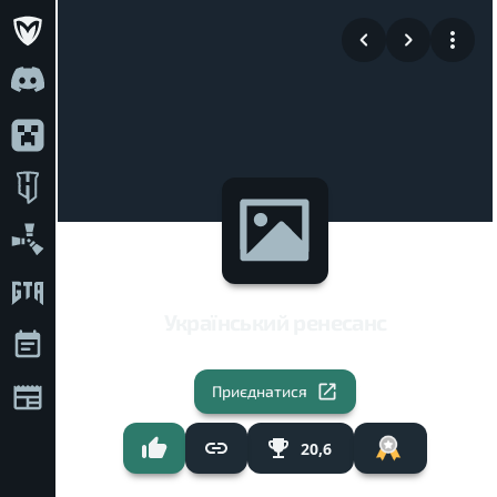
Український ренесанс
Приєднатися
20,6