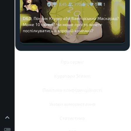
8,45
770
0
5
1
D&D, Поклик Ктулху або Вампірський Маскарад?
Може 10 свічок? Чи може просто хочете
поспілкуватись в хорошій компанії?
Про сервіс
Куратори Steam
Політика конфіденційності
Умови використання
Статистика