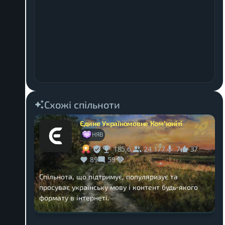
Схожі спільноти
Єдине Україномовне Ком'юніті
НЯВ
185,6
24 177
37
7
89
59
Спільнота, що підтримує, популяризує та
просуває українську мову і контент будь-якого
формату в інтернеті.