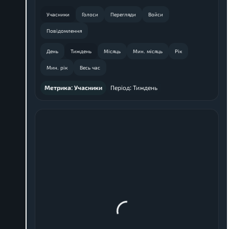
Учасники
Голоси
Перегляди
Войси
Повідомлення
День
Тиждень
Місяць
Мин. місяць
Рік
Мин. рік
Весь час
Метрика:
Учасники
Період:
Тиждень