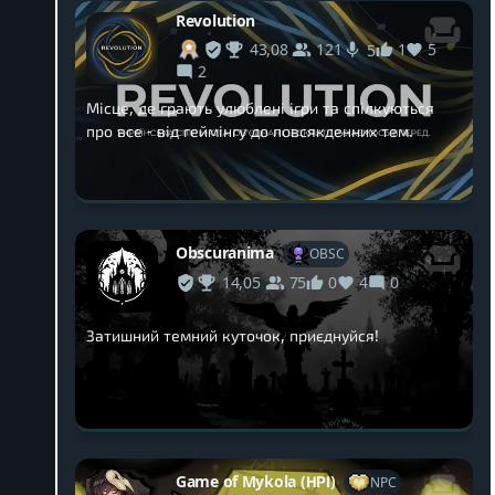
Revolution
43,08
121
1
5
5
2
Місце, де грають улюблені ігри та спілкуються
про все - від геймінгу до повсякденних тем.
Obscuranima
OBSC
14,05
75
0
4
0
Затишний темний куточок, приєднуйся!
Game of Mykola (НРІ)
NPC