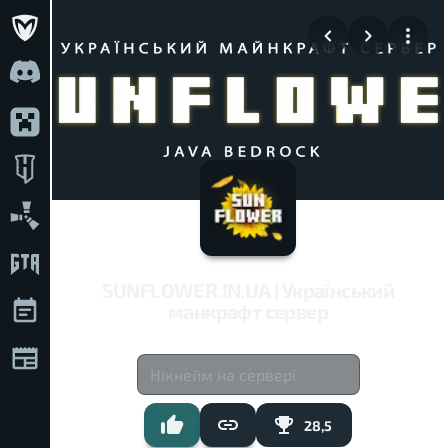
SUNFLOWER.IN.UA | Український
манкрафт сервер
28,5