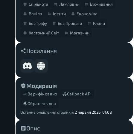
Спільнота
Ламповий
Виживання
Ваніла
Івенти
Економіка
Без Гріфу
Без Привата
Клани
Кастомний Світ
Магазини
Посилання
Модерація
Верифіковано
Callback API
Обранець дня
Останнє оновлення сторінки:
2 червня 2026, 01:08
Опис