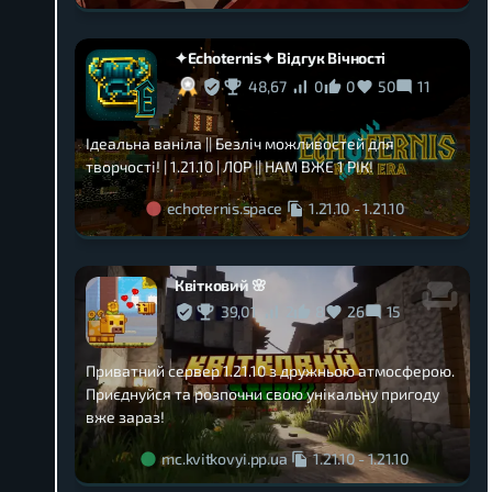
✦Echoternis✦ Відгук Вічності
48,67
0
0
50
11
Ідеальна ваніла || Безліч можливостей для
творчості! | 1.21.10 | ЛОР || НАМ ВЖЕ 1 РІК!
echoternis.space
1.21.10
-
1.21.10
Квітковий 🌸
39,01
2
8
26
15
Приватний сервер 1.21.10 з дружньою атмосферою.
Приєднуйся та розпочни свою унікальну пригоду
вже зараз!
mc.kvitkovyi.pp.ua
1.21.10
-
1.21.10