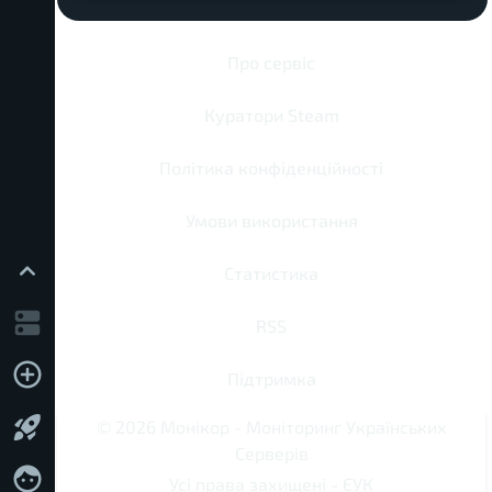
Про сервіс
Куратори Steam
Політика конфіденційності
Умови використання
Статистика
RSS
Підтримка
©
2026
Монікор
-
Моніторинг Українських
Серверів
Усі права захищені -
ЄУК