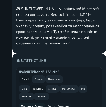
🎮 SUNFLOWER.IN.UA — український Minecraft-
сервер для Java та Bedrock (версія 1.21.11+).
Грай з друзями у затишній атмосфері, бери
участь у подіях, розвивайся та насолоджуйся
грою разом із нами! Тут тебе чекає привітне
ком’юніті, унікальні механіки, регулярні
оновлення та підтримка 24/7.
Статистика
НАЛАШТУВАННЯ ГРАФІКА
Гравці
Голоси
Перегляди
День
Тиждень
Місяць
Мин. місяць
Рік
Мин. рік
Весь час
Метрика:
Гравці
Період:
Тиждень