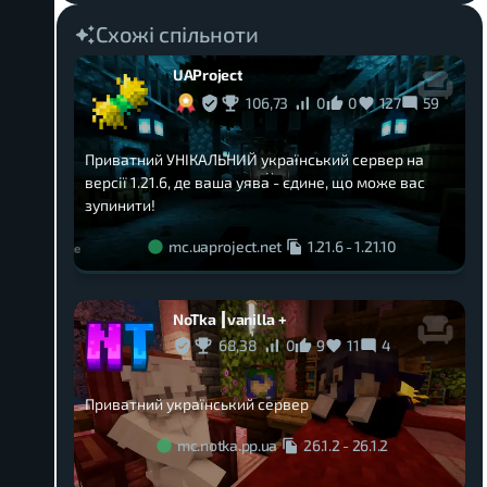
Схожі спільноти
UAProject
106,73
0
0
127
59
Приватний УНІКАЛЬНИЙ український сервер на
версії 1.21.6, де ваша уява - єдине, що може вас
зупинити!
mc.uaproject.net
1.21.6
-
1.21.10
NoTka ┃vanilla +
68,38
0
9
11
4
Приватний український сервер
mc.notka.pp.ua
26.1.2
-
26.1.2