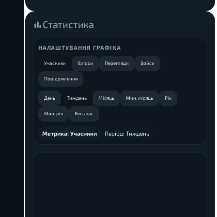
Статистика
НАЛАШТУВАННЯ ГРАФІКА
Учасники
Голоси
Перегляди
Войси
Повідомлення
День
Тиждень
Місяць
Мин. місяць
Рік
Мин. рік
Весь час
Метрика:
Учасники
Період:
Тиждень