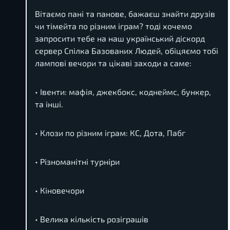
Вітаємо пані та панове, бажаєш знайти друзів
чи тімейта по різним іграм? тоді хочемо
запросити тебе на наш український діскорд
сервер Спілка Базованих Людей, обіцяємо тобі
лампові вечори та цікаві заходи а саме:
• Івенти: мафія, джекбокс, коднеймс, бункер,
та інші.
• Клози по різним іграм: КС, Дота, Пабг
• Різноманітні турніри
• Кіновечори
• Велика кількість розіграшів