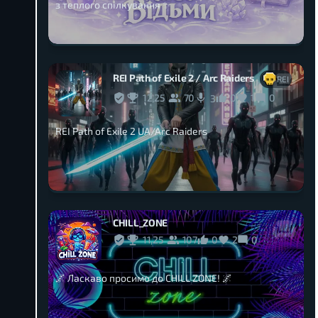
з теплого спілкування ✨
REI Path of Exile 2 / Arc Raiders
REI
12,25
70
0
1
0
3
REI Path of Exile 2 UA/Arc Raiders
CHILL_ZONE
11,25
107
0
2
0
🌌 Ласкаво просимо до CHILL ZONE! 🌌