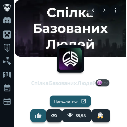
Спілка Базованих Людей
SßŁ
Приєднатися
55,58