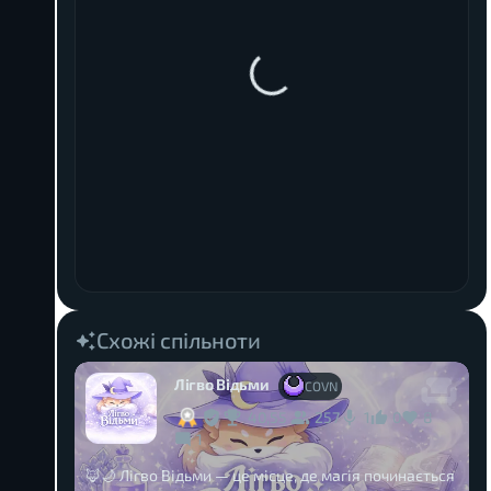
Схожі спільноти
Лігво Відьми
COVN
40,55
257
0
8
1
1
🦊🌙 Лігво Відьми — це місце, де магія починається