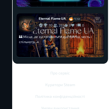
Eternal Flame UA
FENX
10
261
0
1
0
🏰 Місце, де зустрічаються дух пригод, честь і
спільнота. ⚔️
Про сервіс
Куратори Steam
Політика конфіденційності
Умови використання