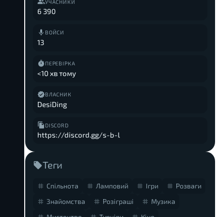
УЧАСНИКИ
6 390
ВОЙСИ
13
ПЕРЕВІРКА
<10 хв тому
ВЛАСНИК
DesiDing
DISCORD
https://discord.gg/s-b-l
Теги
Спільнота
Ламповий
Ігри
Розваги
Знайомства
Розіграші
Музика
Мистецтво
Турніри
Кіно