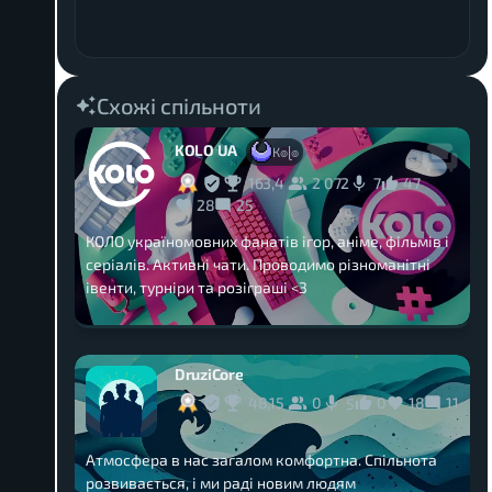
Схожі спільноти
KOLO UA
К๏ɭ๏
163,4
2 072
47
7
28
25
КОЛО україномовних фанатів ігор, аніме, фільмів і
серіалів. Активні чати. Проводимо різноманітні
івенти, турніри та розіграші <3
DruziCore
48,15
0
0
18
11
5
Атмосфера в нас загалом комфортна. Спільнота
розвивається, і ми раді новим людям