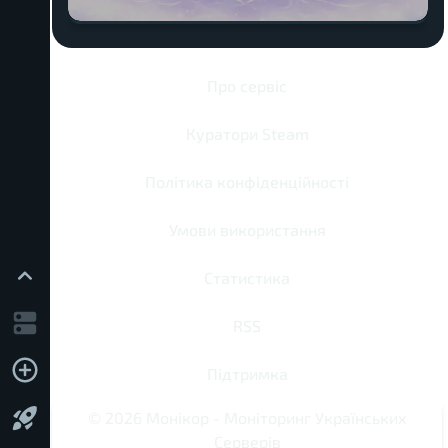
Про сервіс
Куратори Steam
Політика конфіденційності
Умови використання
Статистика
RSS
Підтримка
©
2026
Монікор
-
Моніторинг Українських
Серверів