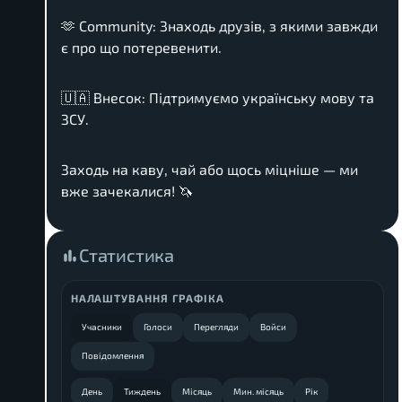
🫶 Community: Знаходь друзів, з якими завжди
є про що потеревенити.
🇺🇦 Внесок: Підтримуємо українську мову та
ЗСУ.
Заходь на каву, чай або щось міцніше — ми
вже зачекалися! 🦄
Статистика
НАЛАШТУВАННЯ ГРАФІКА
Учасники
Голоси
Перегляди
Войси
Повідомлення
День
Тиждень
Місяць
Мин. місяць
Рік