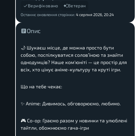
Верифіковано
Ветеран
Останнє оновлення сторінки:
4 серпня 2026, 20:24
Опис
🌙 Шукаєш місце, де можна просто бути
собою, поспілкуватися солов’їною та знайти
однодумців? Наше ком'юніті — це простір для
всіх, хто цінує аніме-культуру та круті ігри.
Що на тебе чекає:
✨ Anime: Дивимось, обговорюємо, любимо.
🎮 Co-op: Граємо разом у новинки та улюблені
тайтли, обожнюємо гача-ігри