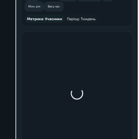
Мин. рік
Весь час
Метрика:
Учасники
Період:
Тиждень