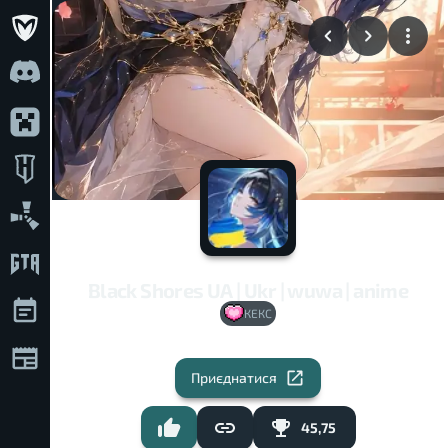
Black Shores UA | Ukr | wuwa | anime
КЕКС
Приєднатися
45,75