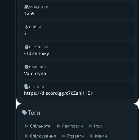
УЧАСНИКИ
1 259
ВОЙСИ
7
ПЕРЕВІРКА
<10 хв тому
ВЛАСНИК
Valentyna
DISCORD
https://discord.gg/c7kZsnHHDr
Теги
Спільнота
Ламповий
Ігри
Спілкування
Розваги
Меми