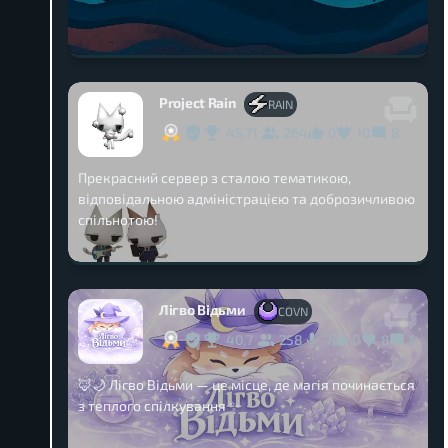
Project Rain
RAIN
45,71
264
0
10
8
Прекрасний сервер з сталою тематикою,
відповідальною адміністрацією та доброзичливою
спільнотою!
Лігво Відьми
COVN
40,7
258
0
8
1
7
🦊🌙 Лігво Відьми — це місце, де магія починається
з теплого спілкування ✨