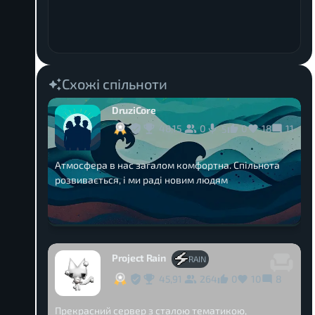
Схожі спільноти
DruziCore
48,15
0
0
18
11
5
Атмосфера в нас загалом комфортна. Спільнота
розвивається, і ми раді новим людям
Project Rain
RAIN
45,91
264
0
10
8
Прекрасний сервер з сталою тематикою,