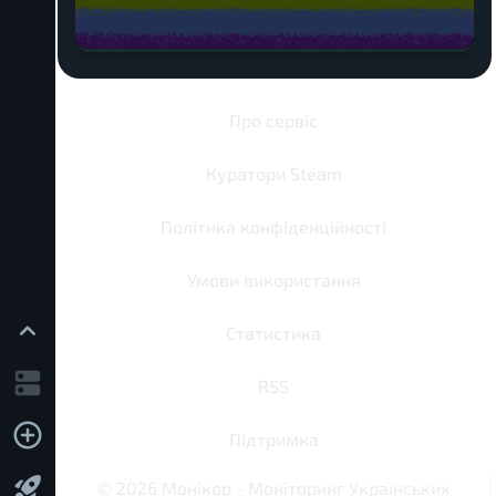
Про сервіс
Куратори Steam
Політика конфіденційності
Умови використання
Статистика
RSS
Підтримка
©
2026
Монікор
-
Моніторинг Українських