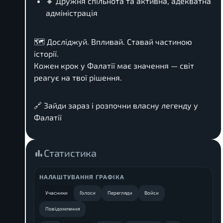
🔸 Дружня спільнота та активна, адекватна
адміністрація
🗺️ Досліджуй. Впливай. Ставай частиною
історії.
Кожен крок у Фалатії має значення — світ
реагує на твої рішення.
🔗 Зайди зараз і розпочни власну легенду у
Фалатії
Статистика
НАЛАШТУВАННЯ ГРАФІКА
Учасники
Голоси
Перегляди
Войси
Повідомлення