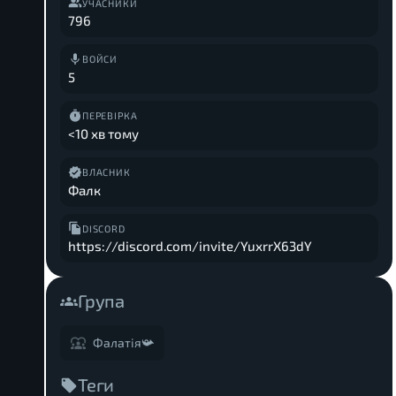
УЧАСНИКИ
796
ВОЙСИ
5
ПЕРЕВІРКА
<10 хв тому
ВЛАСНИК
Фалк
DISCORD
https://discord.com/invite/YuxrrX63dY
Група
Фалатія📯
Теги