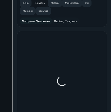
День
Тиждень
Місяць
Мин. місяць
Рік
Мин. рік
Весь час
Метрика:
Учасники
Період:
Тиждень