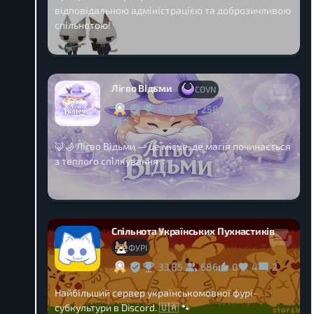
відповідальною адміністрацією та доброзичливою
спільнотою!
Лігво Відьми
COVN
40,55
258
0
8
1
1
🦊🌙 Лігво Відьми — це місце, де магія починається
з теплого спілкування ✨
Спільнота Українських Пухнастиків
ФУРІ
33,85
686
0
4
2
Найбільший сервер українськомовної фурі-
субкультури в Discord. 🇺🇦 🐾