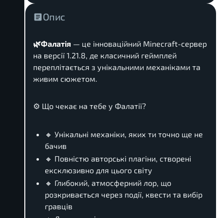
Опис
🌿Фалатія
— це інноваційний Minecraft-сервер
на версії 1.21.8, де класичний геймплей
переплітається з унікальними механіками та
живим сюжетом.
⚙️ Що чекає на тебе у Фалатії?
🔸 Унікальні механіки, яких ти точно ще не
бачив
🔸 Повністю авторські плагіни, створені
ексклюзивно для цього світу
🔸 Глибокий, атмосферний лор, що
розкривається через події, квести та вибір
гравців