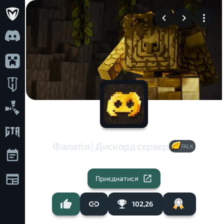
Фалатія | Дискорд сервер
FALK
Приєднатися
102,26