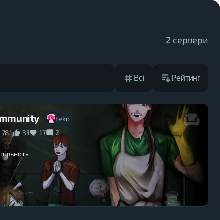
2
сервери
Рейтинг
Всі
ommunity
teko
781
33
17
2
спільнота