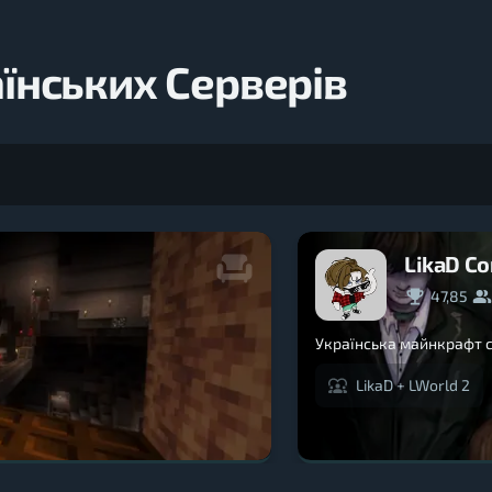
їнських Серверів
LikaD C
47,85
Українська майнкрафт 
LikaD + LWorld 2