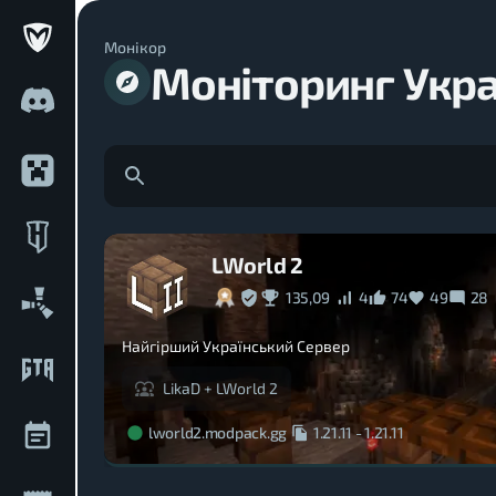
Монікор
Моніторинг Укра
LWorld 2
135,09
4
74
49
28
Найгірший Український Сервер
LikaD + LWorld 2
lworld2.modpack.gg
1.21.11
-
1.21.11