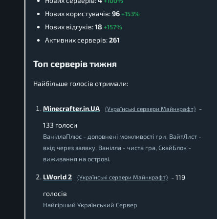
Нових серверів:
4
+100%
Нових користувачів:
96
+153%
Нових відгуків:
18
+157%
Активних серверів:
261
Топ серверів тижня
Найбільше голосів отримали:
Minecrafter.in.UA
-
(Українські сервери Майнкрафт)
133 голоси
ВаніллаПлюс - доповнені можливості гри, ВайтЛист -
вхід через заявку, Ванілла - чиста гра, СкайБлок -
виживання на острові.
LWorld 2
- 119
(Українські сервери Майнкрафт)
голосів
Найгірший Український Сервер