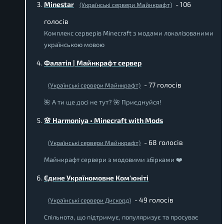
Minestar
- 106
(Українські сервери Майнкрафт)
голосів
Комплекс серверів Minecraft з модами локалізованими
українською мовою
Фалатія | Майнкрафт сервер
- 77 голосів
(Українські сервери Майнкрафт)
🌺 А ти ще досі не тут? 🌺 Приєднуйся!
🌸 Harmoniya • Minecraft with Mods
- 68 голосів
(Українські сервери Майнкрафт)
Майнкрафт сервери з модовими збірками ❤️
Єдине Україномовне Ком'юніті
- 49 голосів
(Українські сервери Дискорд)
Спільнота, що підтримує, популяризує та просуває