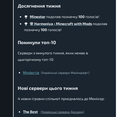
Досягнення тижня
Minestar
подолав позначку
100
голосів!
🌸 Harmoniya • Minecraft with Mods
подолав
позначку
100
голосів!
Покинули топ-10
Сервери з минулого тижня, яких немає в
цьогорічному топ-10:
Mysterria
(Українські сервери Майнкрафт)
Нові сервери цього тижня
4 нових ігрових спільнот приєдналось до Монікор:
The Best
(Українські сервери Дискорд)