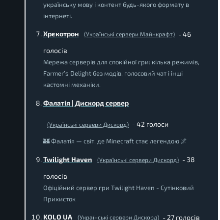
українську мову і контент будь-якого формату в
інтернеті.
Хрєкотрон
- 46
(Українські сервери Майнкрафт)
голосів
Мережа серверів для спокійної гри: кілька режимів,
Farmer’s Delight без модів, голосовий чат і інші
кастомні механіки.
Фалатія | Дискорд сервер
- 42 голоси
(Українські сервери Дискорд)
🏰 Фалатія — світ, де Minecraft стає легендою 🌌
Twilight Haven
- 38
(Українські сервери Дискорд)
голосів
Офіційний сервер гри Twilight Haven - Сутінковий
Прихисток
KOLO UA
- 27 голосів
(Українські сервери Дискорд)