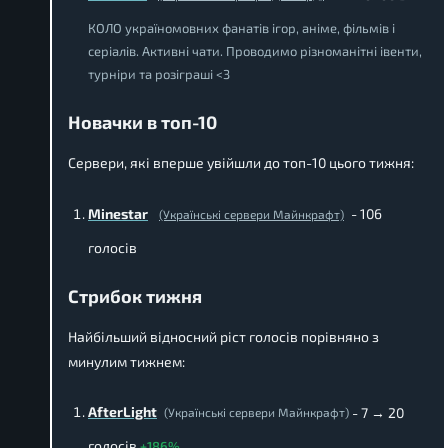
КОЛО україномовних фанатів ігор, аніме, фільмів і
серіалів. Активні чати. Проводимо різноманітні івенти,
турніри та розіграші <3
Новачки в топ-10
Сервери, які вперше увійшли до топ-10 цього тижня:
Minestar
- 106
(Українські сервери Майнкрафт)
голосів
Стрибок тижня
Найбільший відносний ріст голосів порівняно з
минулим тижнем:
AfterLight
- 7 → 20
(Українські сервери Майнкрафт)
голосів
+186%