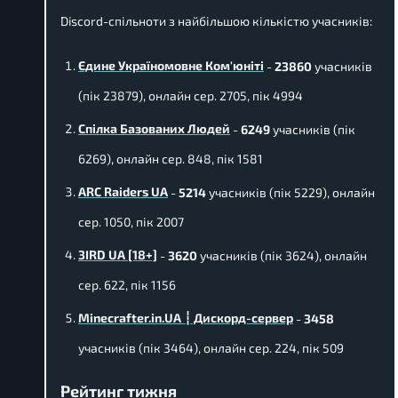
Discord-спільноти з найбільшою кількістю учасників:
Єдине Україномовне Ком'юніті
-
23860
учасників
(пік 23879), онлайн сер. 2705, пік 4994
Спілка Базованих Людей
-
6249
учасників (пік
6269), онлайн сер. 848, пік 1581
ARC Raiders UA
-
5214
учасників (пік 5229), онлайн
сер. 1050, пік 2007
3IRD UA [18+]
-
3620
учасників (пік 3624), онлайн
сер. 622, пік 1156
Minecrafter.in.UA ┆ Дискорд-сервер
-
3458
учасників (пік 3464), онлайн сер. 224, пік 509
Рейтинг тижня