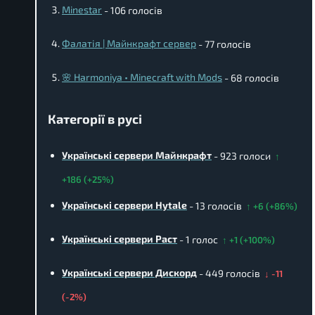
Minestar
- 106 голосів
Фалатія | Майнкрафт сервер
- 77 голосів
🌸 Harmoniya • Minecraft with Mods
- 68 голосів
Категорії в русі
Українські сервери Майнкрафт
- 923 голоси
↑
+186 (+25%)
Українські сервери Hytale
- 13 голосів
↑ +6 (+86%)
Українські сервери Раст
- 1 голос
↑ +1 (+100%)
Українські сервери Дискорд
- 449 голосів
↓ -11
(-2%)