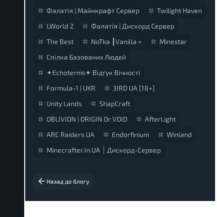
Фалатія | Майнкрафт Сервер
Twilight Haven
LWorld 2
Фалатія | Дискорд Сервер
The Best
NoTka ┃vanilla +
Minestar
Спілка Базованих Людей
✦Echoternis✦ Відгук Вічності
Formula-1 | UKR
3IRD UA [18+]
Unity Lands
ShapCraft
OBLIVION | ORIGIN Or VOID
AfterLight
ARC Raiders UA
Endorfinium
Winland
Minecrafter.in.UA ┆ Дискорд-Сервер
Назад до блогу