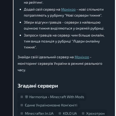
на рейтинг.
Додай свій сервер на
Монікор
- нові спільноти
потрапляють у рубрику "Нові сервери тижня".
Збери відгуки гравців - сервери з найвищою
оцінкою тижня виділяються у окремій рубриці.
Запроси гравців на сервер: чим більше онлайн,
тим вища позиція у рубриці "Лідери онлайну
тижня".
Знайди свій ідеальний сервер на
Монікор
-
моніторинг серверів України в режимі реального
часу.
Згадані сервери
🌸 Harmoniya • Minecraft With Mods
Єдине Україномовне Ком'юніті
Minecrafter.in.UA
KOLO UA
Хрєкотрон