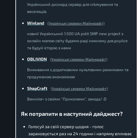
Український дискорд сервер для спілкування та
веселощів.
Winland
(Українські сервери Майнкрафт)
новий Український 1:500 UA polit SMP new project з
онлайн мапою світу будемо раді кожному доєднуйся
та будуй історію з нами
OBLIVION
(Українські сервери Майнкрафт)
Виживання з додатковими культовими режимами та
продуманою економікою
ShapCraft
(Українські сервери Майнкрафт)
Ванніла+ з своїми "Приколами", заходь! :D
Як потрапити в наступний дайджест?
Голосуй за свій сервер щодня - голос
зараховується раз на 24 години і напряму впливає