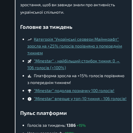
зростання, щоб ви завжди знали про активність
української спільноти.
Головне за тиждень
Категорія "Українські сервери Майнкрафт"
зросла на +25% голосів порівняно з попереднім
тижнем
"Minestar" - найбільший стрибок тижня: 0 →
106 голосів (+100%)
Платформа зросла на +15% голосів порівняно
з попереднім тижнем!
"Minestar" подолав позначку 100 голосів!
"Minestar" вперше у топ-10 тижня - 106 голосів!
Пульс платформи
Голосів за тиждень:
1386
+15%