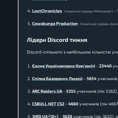
LostChronicles
- 
(Українські сервери Майнкрафт)
Cowabunga Production
(Українські сервери Диск
Лідери Discord тижня
Discord-спільноти з найбільшою кількістю уч
Єдине Україномовне Ком'юніті
-
23440
уча
Спілка Базованих Людей
-
5654
учасників 
ARC Raiders UA
-
5355
учасників (пік 5362),
CSBULL.NET CS2
-
4660
учасників (пік 4667)
3IRD UA [18+]
-
3628
учасників (пік 3632), о