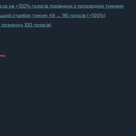
осла на +100% голосів порівняно з попереднім тижнем
льший стрибок тижня: 49 → 98 голосів (+100%)
 позначку 100 голосів!
ень