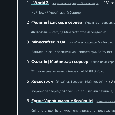
LWorld 2
- 131 г
(Українські сервери Майнкрафт)
Найгірший Український Сервер
Фалатія | Дискорд сервер
(Українські сервери
🏰 Фалатія — світ, де Minecraft стає легендою 🌌
Minecrafter.in.UA
(Українські сервери Майнкрафт
ВаніллаПлюс - доповнені можливості гри, ВайтЛист - в
Фалатія | Майнкрафт сервер
(Українські се
🌺 Нехай розпочнеться інновація! 🌺 ЛІТО 2026
Хрєкотрон
- 70 
(Українські сервери Майнкрафт)
Мережа серверів для спокійної гри: кілька режимів, Fa
Єдине Україномовне Ком'юніті
(Українські 
Спільнота, що підтримує, популяризує та просуває ук