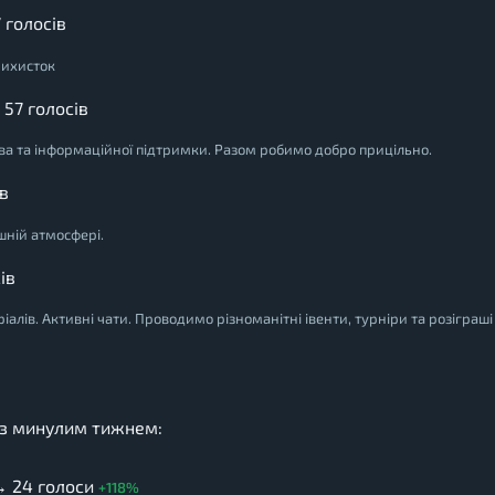
 голосів
рихисток
 57 голосів
тва та інформаційної підтримки. Разом робимо добро прицільно.
ів
шній атмосфері.
ів
ріалів. Активні чати. Проводимо різноманітні івенти, турніри та розіграші
о з минулим тижнем:
 → 24 голоси
+118%