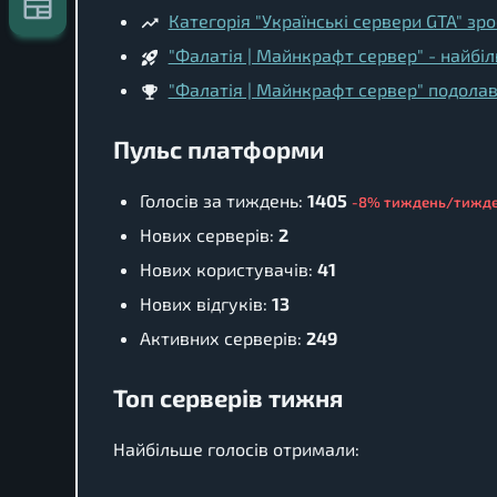
Категорія "Українські сервери GTA" зр
"Фалатія | Майнкрафт сервер" - найбі
"Фалатія | Майнкрафт сервер" подолав
Пульс платформи
Голосів за тиждень:
1405
-8% тиждень/тижд
Нових серверів:
2
Нових користувачів:
41
Нових відгуків:
13
Активних серверів:
249
Топ серверів тижня
Найбільше голосів отримали: