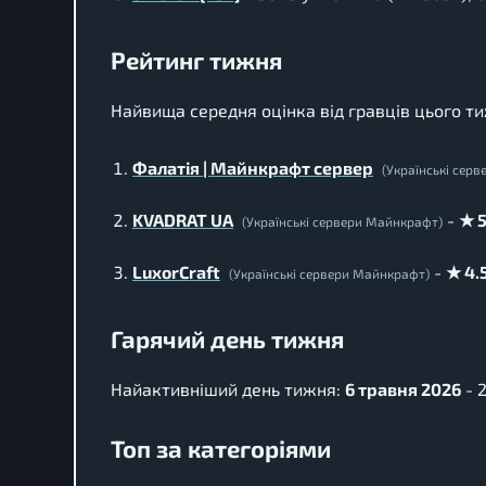
Рейтинг тижня
Найвища середня оцінка від гравців цього т
Фалатія | Майнкрафт сервер
(Українські сер
KVADRAT UA
-
★ 5
(Українські сервери Майнкрафт)
LuxorCraft
-
★ 4.
(Українські сервери Майнкрафт)
Гарячий день тижня
Найактивніший день тижня:
6 травня 2026
- 2
Топ за категоріями