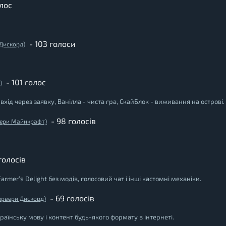
олос
- 103 голоси
 Дискорд)
- 101 голос
)
хід через заявку, Ванілла - чиста гра, СкайБлок - виживання на острові.
- 98 голосів
рвери Майнкрафт)
голосів
rmer’s Delight без модів, голосовий чат і інші кастомні механіки.
- 69 голосів
сервери Дискорд)
раїнську мову і контент будь-якого формату в інтернеті.