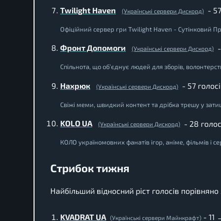
Twilight Haven
- 57
(Українські сервери Дискорд)
Офіційний сервер гри Twilight Haven - Сутінковий П
Фронт Допомоги
-
(Українські сервери Дискорд)
Спільнота, що об’єднує людей для зборів, волонтерс
Нахрюк
- 57 голос
(Українські сервери Дискорд)
Свіжі меми, швидкий контент та дрібка трешу у зати
KOLO UA
- 28 голос
(Українські сервери Дискорд)
КОЛО україномовних фанатів ігор, аніме, фільмів і се
Стрибок тижня
Найбільший відносний ріст голосів порівнян
KVADRAT UA
- 11
(Українські сервери Майнкрафт)