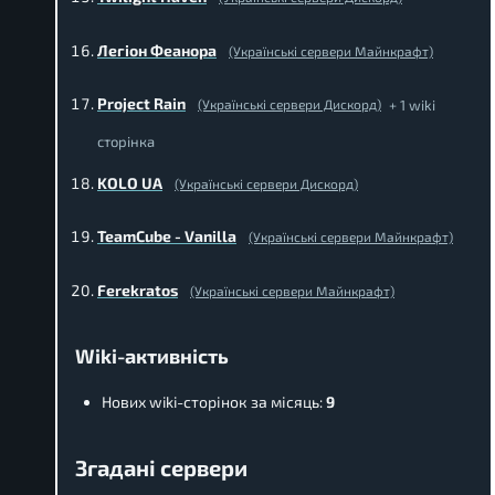
Легіон Феанора
(Українські сервери Майнкрафт)
Project Rain
+ 1 wiki
(Українські сервери Дискорд)
сторінка
KOLO UA
(Українські сервери Дискорд)
TeamCube - Vanilla
(Українські сервери Майнкрафт)
Ferekratos
(Українські сервери Майнкрафт)
Wiki-активність
Нових wiki-сторінок за місяць:
9
Згадані сервери