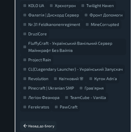
KOLO UA
Хрєкотрон
Twilight Haven
Фалатія | Дискорд Сервер
Фронт Допомоги
Nr.31 Feldkanonenregiment
MineCorrupted
DruziCore
FluffyCraft - Український Ванільний Сервер
Майнкрафт Без Вайпів
Project Rain
CL(CLegendary Launcher) - Український Запускач
Revolution
Квітковий 🌸
Куток Adn'a
Pinecraft | Ukranian SMP
Грав'ярня
Легіон Феанора
TeamCube - Vanilla
Ferekratos
PawCraft
Назад до блогу