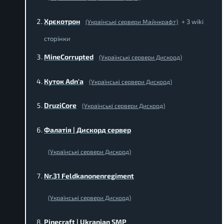
Хрєкотрон
+ 3 wiki
(Українські сервери Майнкрафт)
сторінки
MineCorrupted
(Українські сервери Дискорд)
Куток Adn'a
(Українські сервери Дискорд)
DruziCore
(Українські сервери Дискорд)
Фалатія | Дискорд сервер
(Українські сервери Дискорд)
Nr.31 Feldkanonenregiment
(Українські сервери Дискорд)
Pinecraft | Ukranian SMP