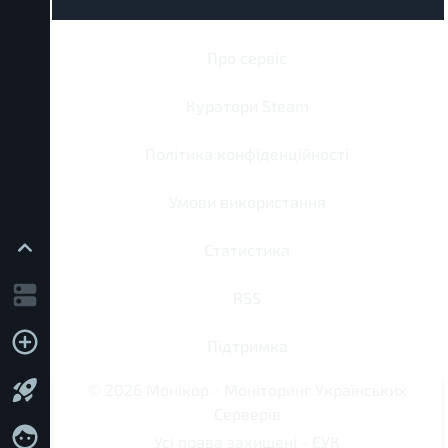
Про сервіс
Куратори Steam
Політика конфіденційності
Умови використання
Статистика
RSS
Підтримка
©
2026
Монікор
-
Моніторинг Українських
Серверів
Усі права захищені -
ЄУК