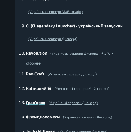
(Українські сервери Майнкрафт)
CL(CLegendary Launcher) - український запускач
(Українські сервери Дискорд)
Revolution
+ 3 wiki
(Українські сервери Дискорд)
сторінки
PawCraft
(Українські сервери Дискорд)
Квітковий 🌸
(Українські сервери Майнкрафт)
Грав'ярня
(Українські сервери Дискорд)
Фронт Допомоги
(Українські сервери Дискорд)
Twilight Haven
(Українські сервери Дискорд)