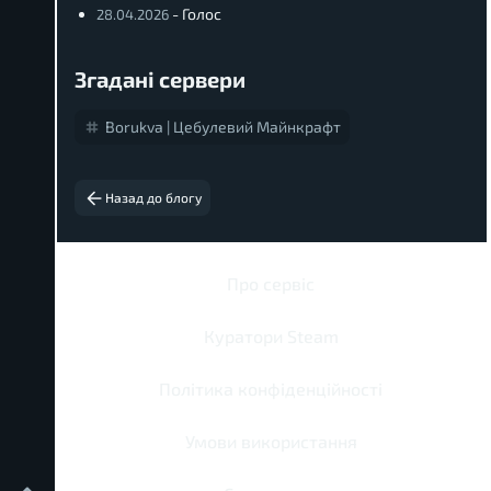
- Голос
28.04.2026
Згадані сервери
Borukva | Цебулевий Майнкрафт
Назад до блогу
Про сервіс
Куратори Steam
Політика конфіденційності
Умови використання