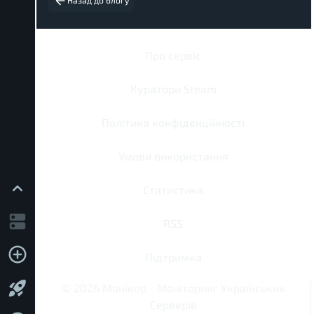
Назад до блогу
Про сервіс
Куратори Steam
Політика конфіденційності
Умови використання
Статистика
RSS
Підтримка
©
2026
Монікор
-
Моніторинг Українських
Серверів