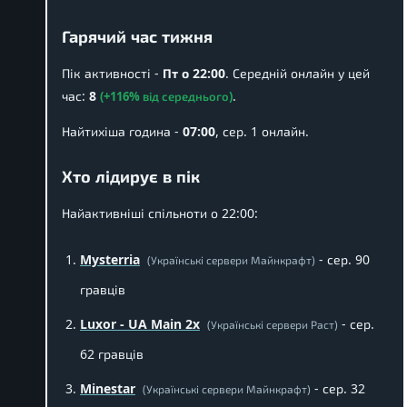
Гарячий час тижня
Пік активності -
Пт о 22:00
. Середній онлайн у цей
час:
8
.
(+116% від середнього)
Найтихіша година -
07:00
, сер. 1 онлайн.
Хто лідирує в пік
Найактивніші спільноти о 22:00:
Mysterria
- сер. 90
(Українські сервери Майнкрафт)
гравців
Luxor - UA Main 2x
- сер.
(Українські сервери Раст)
62 гравців
Minestar
- сер. 32
(Українські сервери Майнкрафт)