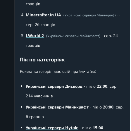
гравців
Minecrafter.in.UA
-
(Українські сервери Майнкрафт)
сер. 26 гравців
LWorld 2
- сер. 24
(Українські сервери Майнкрафт)
гравців
Пік по категоріях
Кожна категорія має свій прайм-тайм:
Українські сервери Дискорд
- пік о
22:00
, сер.
214 учасників
Українські сервери Майнкрафт
- пік о
20:00
, сер.
6 гравців
Українські сервери Hytale
- пік о
15:00