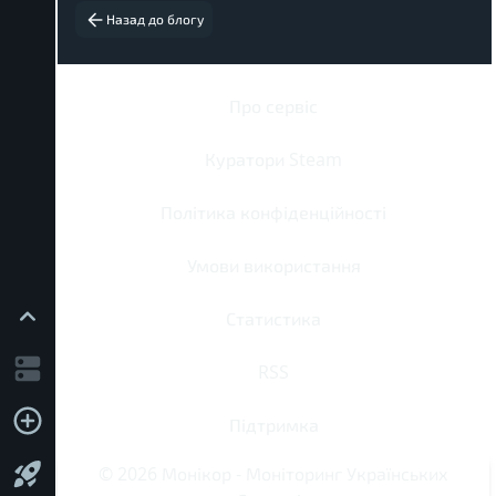
Назад до блогу
Про сервіс
Куратори Steam
Політика конфіденційності
Умови використання
Статистика
RSS
Підтримка
©
2026
Монікор
-
Моніторинг Українських