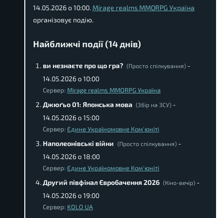
14.05.2026 о 10:00.
Mirage realms MMORPG Україна
організовує подію.
Найближчі події (14 днів)
ви незнаєте про що гра?
-
(Просто спілкування)
14.05.2026 о 10:00
Сервер:
Mirage realms MMORPG Україна
Джюґьо 01: Японська мова
-
(Збір на ЗСУ)
14.05.2026 о 15:00
Сервер:
Єдине Україномовне Ком'юніті
Наполеонівські війни
-
(Просто спілкування)
14.05.2026 о 18:00
Сервер:
Єдине Україномовне Ком'юніті
Другий півфінал Євробачення 2026
-
(Кіно-вечір)
14.05.2026 о 19:00
Сервер:
KOLO UA