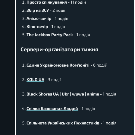
Просто спілкування
- 11 подій
Збір на ЗСУ
- 2 події
Аніме-вечір
- 1 подія
Кіно-вечір
- 1 подія
The Jackbox Party Pack
- 1 подія
Сервери-організатори тижня
Єдине Україномовне Ком'юніті
- 6 подій
KOLO UA
- 3 події
Black Shores UA | Ukr | wuwa | anime
- 1 подія
Спілка Базованих Людей
- 1 подія
Спільнота Українських Пухнастиків
- 1 подія