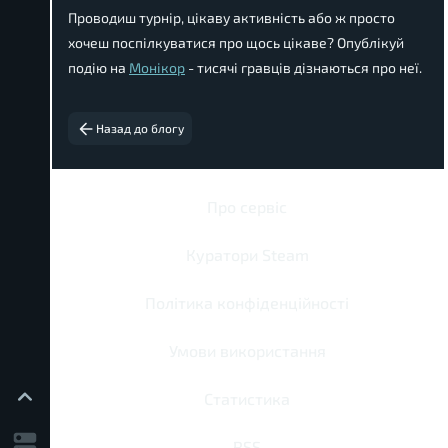
Проводиш турнір, цікаву активність або ж просто
хочеш поспілкуватися про щось цікаве? Опублікуй
подію на
Монікор
- тисячі гравців дізнаються про неї.
Назад до блогу
Про сервіс
Куратори Steam
Політика конфіденційності
Умови використання
Статистика
RSS